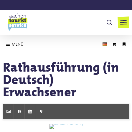
Skip
to
Men
main
suchen
content
MENÜ
Rathausführung (in
Deutsch)
Erwachsener