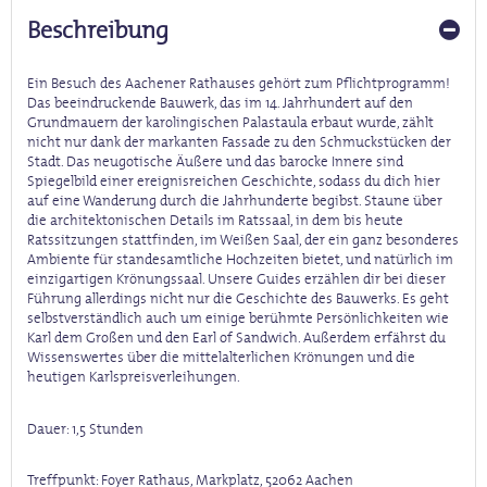
Beschreibung
Ein Besuch des Aachener Rathauses gehört zum Pflichtprogramm!
Das beeindruckende Bauwerk, das im 14. Jahrhundert auf den
Grundmauern der karolingischen Palastaula erbaut wurde, zählt
nicht nur dank der markanten Fassade zu den Schmuckstücken der
Stadt. Das neugotische Äußere und das barocke Innere sind
Spiegelbild einer ereignisreichen Geschichte, sodass du dich hier
auf eine Wanderung durch die Jahrhunderte begibst. Staune über
die architektonischen Details im Ratssaal, in dem bis heute
Ratssitzungen stattfinden, im Weißen Saal, der ein ganz besonderes
Ambiente für standesamtliche Hochzeiten bietet, und natürlich im
einzigartigen Krönungssaal. Unsere Guides erzählen dir bei dieser
Führung allerdings nicht nur die Geschichte des Bauwerks. Es geht
selbstverständlich auch um einige berühmte Persönlichkeiten wie
Karl dem Großen und den Earl of Sandwich. Außerdem erfährst du
Wissenswertes über die mittelalterlichen Krönungen und die
heutigen Karlspreisverleihungen.
Dauer
: 1,5 Stunden
Treffpunkt:
Foyer Rathaus, Markplatz, 52062 Aachen