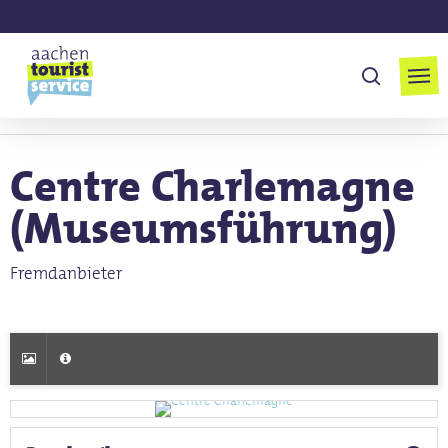
Skip
to
Men
main
suchen
content
MENÜ
Centre Charlemagne
(Museumsführung)
Fremdanbieter