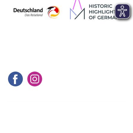
Hier gibt's noch mehr Tipps
©aachen tourist service e.v.
Kontakt
|
Impressum
|
AGB
|
Datenschutz
|