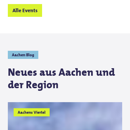
Alle Events
Aachen Blog
Neues aus Aachen und
der Region
Südstraße
Südstraße
Aachens Viertel
–
–
Aachens
Aachens