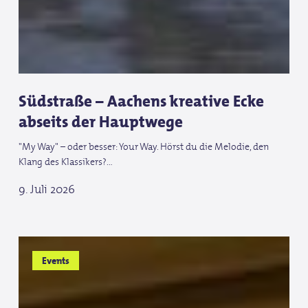
Südstraße – Aachens kreative Ecke
abseits der Hauptwege
"My Way" – oder besser: Your Way. Hörst du die Melodie, den
Klang des Klassikers?…
9. Juli 2026
Tschio
Tschio
Events
und
und
Reit-
Reit-
WM
WM