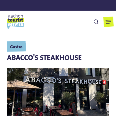
Overslaan
naar
hoofdinhoud
Men
Zoek op
Gastro
ABACCO'S STEAKHOUSE