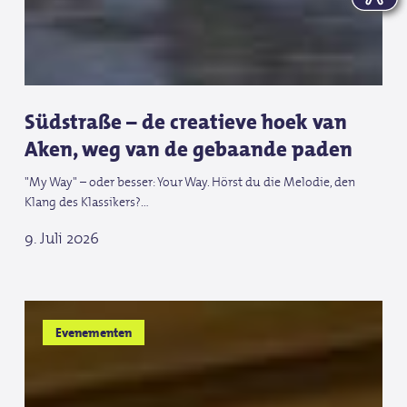
Südstraße – de creatieve hoek van
Aken, weg van de gebaande paden
"My Way" – oder besser: Your Way. Hörst du die Melodie, den
Klang des Klassikers?…
9. Juli 2026
Tschio
Tschio
Evenementen
en
en
het
het
WK
WK