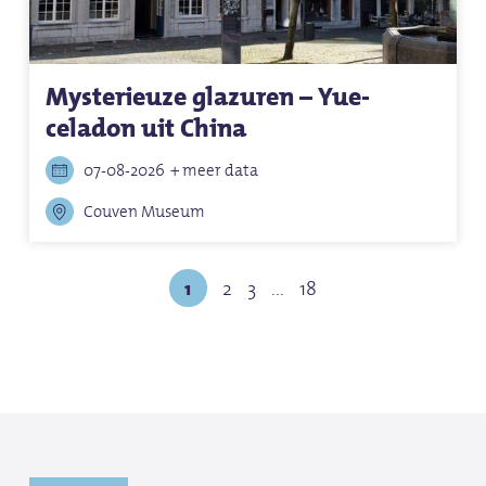
Mysterieuze glazuren – Yue-
celadon uit China
07-08-2026
+ meer data
Couven Museum
1
2
3
...
18