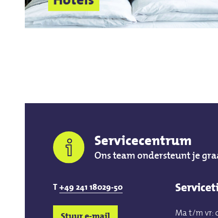
Servicecentrum
Ons team ondersteunt je gra
Servicet
T
+49 241 18029-50
Ma t/m vr: 
Stuur e-mail