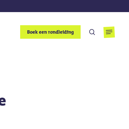
Zoek
Boek een rondleiding
Menu
op
e