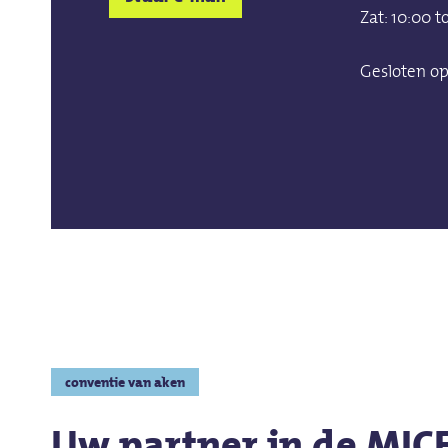
Zat: 10:00 t
Gesloten o
conventie van aken
Uw partner in de MICE