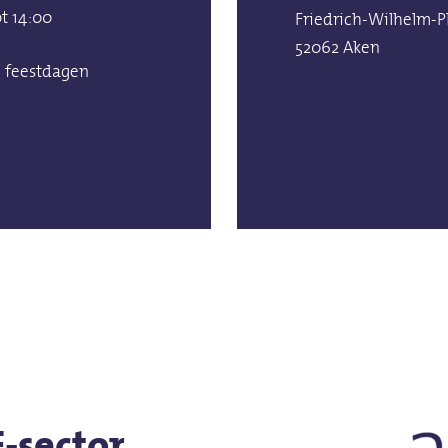
ot 14:00
Friedrich-Wilhelm-Pl
52062 Aken
p feestdagen
-sector