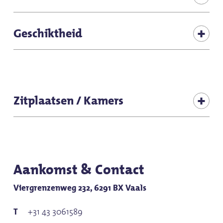
Catering in de buitenlucht
Geschiktheid
Brunch
voor kinderen (alle leeftijden)
voor groepen
Zitplaatsen / Kamers
Zitcapaciteit (totaal binnen): 200
Aankomst & Contact
Viergrenzenweg 232, 6291 BX Vaals
+31 43 3061589