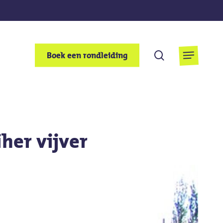
Zoek
Boek een rondleiding
Menu
op
her vijver