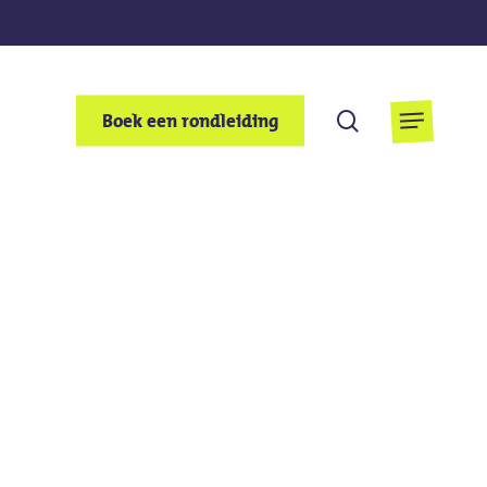
Zoek
Boek een rondleiding
Menu
op