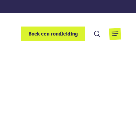
Zoek
Boek een rondleiding
Menu
op