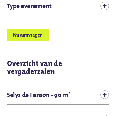
Type evenement
Avond/gala-evenement
Congres & Vergadering
Nu aanvragen
Bedrijfsfeest
Staande receptie
Overzicht van de
vergaderzalen
Seminar
Selys de Fanson - 90 m²
Staande receptie100