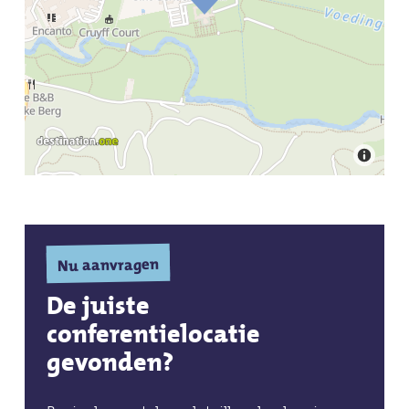
Aanvullende informatie
Type kamer:
Groepskamer
Aanvullende informatie
Type zaal:
Foyer / tentoonstellingsruimte,
groepsruimte, plenaire / collegezaal
Nu aanvragen
De juiste
conferentielocatie
gevonden?