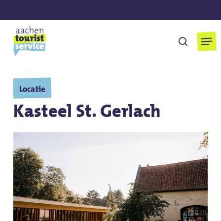
Overslaan
naar
hoofdinhoud
Men
Zoek op
Locatie
Kasteel St. Gerlach