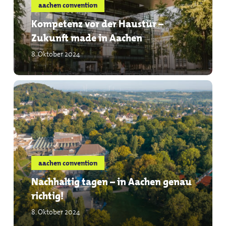
aachen convention
made
Kompetenz vor der Haustür –
in
Zukunft made in Aachen
Aachen
8. Oktober 2024
Nachhaltig
tagen
–
in
Aachen
genau
aachen convention
richtig!
Nachhaltig tagen – in Aachen genau
richtig!
8. Oktober 2024