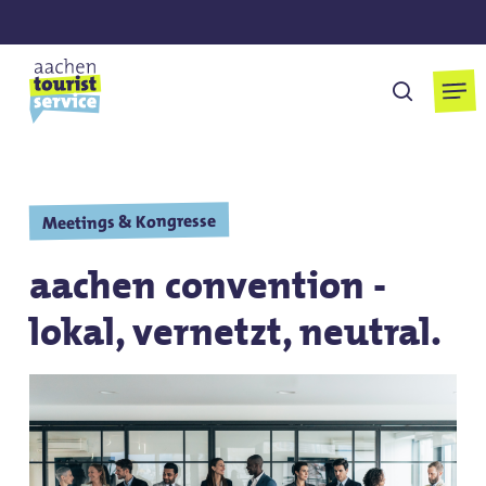
Skip
to
main
Men
suchen
content
Meetings & Kongresse
aachen convention -
lokal, vernetzt, neutral.