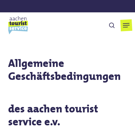
Skip
to
main
Men
suchen
content
Allgemeine
Geschäftsbedingungen
des aachen tourist
service e.v.