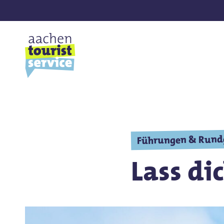
Skip
to
main
content
Drücken Sie ENTER für die Suche oder ESC zum bee
Führungen & Rund
Lass di