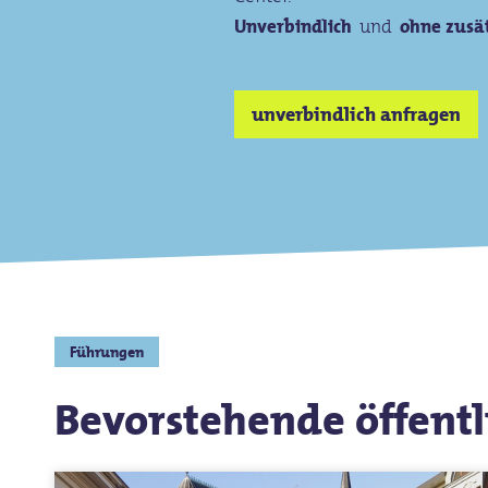
Unverbindlich
und
ohne zusät
unverbindlich anfragen
Führungen
Bevorstehende öffent