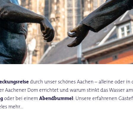
eckungsreise
durch unser schönes Aachen – alleine oder in 
er Aachener Dom errichtet und warum stinkt das Wasser am
ng
oder bei einem
Abendbummel
: Unsere erfahrenen Gäste
ieles mehr…