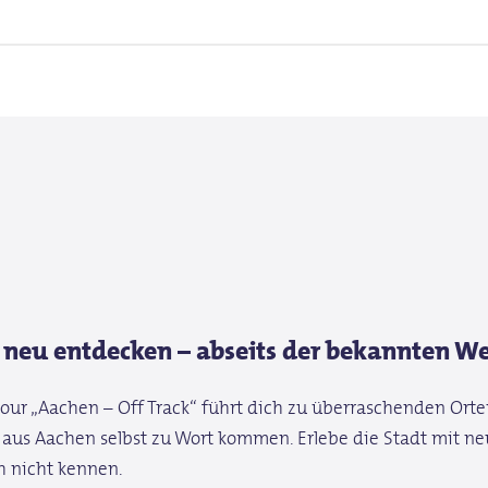
d davon nicht grade wenig! Geh auf Entdeckungstour mit
S
ührt dich zu den einzelnen Kunstwerken.
he bei uns eine von drei
Street Art-Führungen
und erfahre n
nnenstadt
, im
Univiertel
oder
Aachen Nord
. Viel Spaß beim 
neu entdecken – abseits der bekannten W
our „Aachen – Off Track“ führt dich zu überraschenden Orte
us Aachen selbst zu Wort kommen. Erlebe die Stadt mit neu
 nicht kennen.