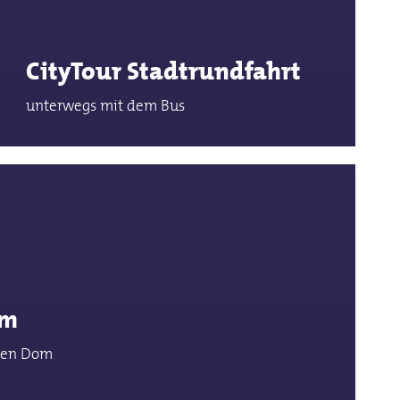
CityTour Stadtrundfahrt
unterwegs mit dem Bus
om
den Dom