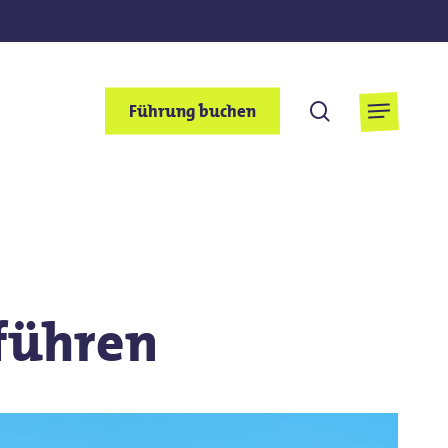
suchen
Führung buchen
Menu
 führen