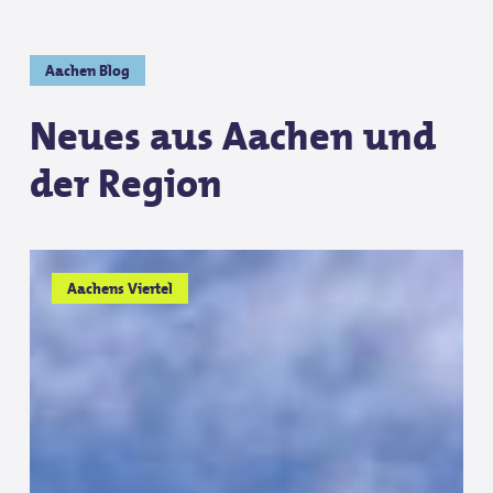
Aachen Blog
Neues aus Aachen und
der Region
Südstraße
Südstraße
Aachens Viertel
–
–
Aachens
Aachens
kreative
kreative
Ecke
Ecke
abseits
abseits
der
der
Hauptwege
Hauptwege