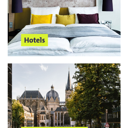
Parkhaus Rathaus (Mostardstraße)
Brabantstraße
Jakobstraße
Bewachte Fahrradstellplätze:
Hotels
Radboxen am Bahnhof Eilendorf