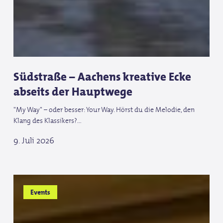
Südstraße – Aachens kreative Ecke
abseits der Hauptwege
"My Way" – oder besser: Your Way. Hörst du die Melodie, den
Klang des Klassikers?…
9. Juli 2026
Tschio
Tschio
Events
und
und
Reit-
Reit-
WM
WM