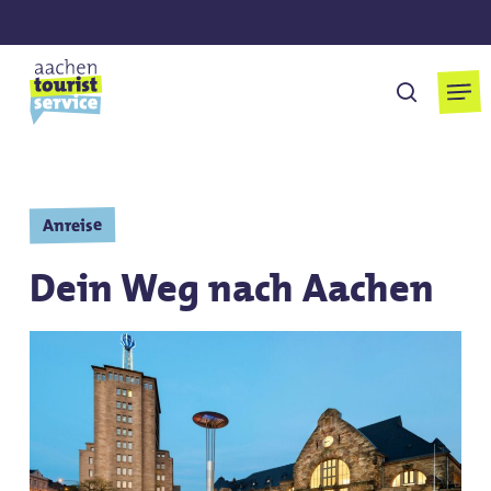
Skip
to
main
Men
suchen
content
Anreise
Dein Weg nach Aachen