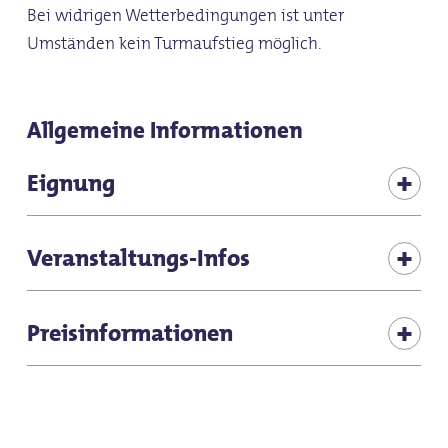
Bei widrigen Wetterbedingungen ist unter
Umständen kein Turmaufstieg möglich.
Allgemeine Informationen
Eignung
Zielgruppe Jugendliche
Veranstaltungs-Infos
Zielgruppe Erwachsene
Anmeldung erforderlich
Preisinformationen
Zielgruppe Senioren
Touristische Veranstaltung
für Kinder (6-10 Jahre)
Tickets am Besucherzentrum erhältlich
für Kinder (ab 10 Jahre)