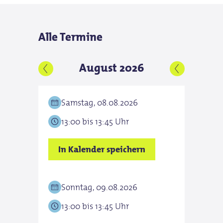
Preis ermäßigt für:
Anmeldungen mindestens zwei
für Gruppen
Tage vor der Führung
Alle Termine
für Individualgäste
Preis Erwachsener: 6,00 €
August 2026
Samstag, 08.08.2026
Sam
13:00 bis 13:45 Uhr
13:0
In Kalender speichern
In K
Sonntag, 09.08.2026
Son
13:00 bis 13:45 Uhr
13:0