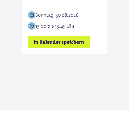
Sonntag, 30.08.2026
Son
13:00 bis 13:45 Uhr
13:0
In Kalender speichern
In K