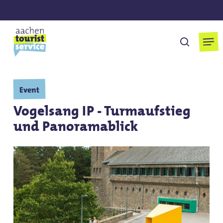
Skip
to
main
Men
suchen
content
Event
Vogelsang IP - Turmaufstieg
und Panoramablick