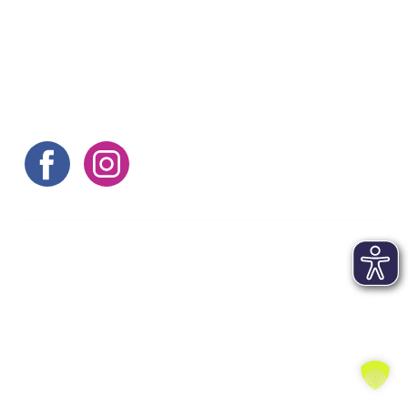
Hier gibt's noch mehr Tipps
©aachen tourist service e.v.
Kontakt
|
Impressum
|
AGB
|
Datenschutz
|
FAQs
|
Barrierefreiheitserklärung