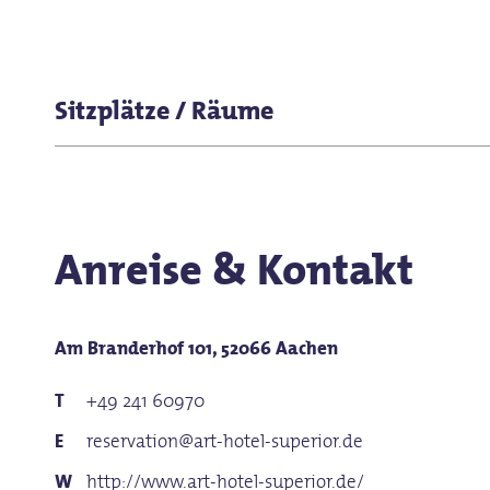
für Kinder (jedes Alter)
für Gruppen
Sitzplätze / Räume
Sitzplätze (Innen gesamt): 100
Sitzplätze (Terrasse): 50
Anreise & Kontakt
Am Branderhof 101, 52066 Aachen
+49 241 60970
reservation@art-hotel-superior.de
http://www.art-hotel-superior.de/