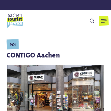
Skip
to
main
Men
suchen
content
POI
CONTIGO Aachen