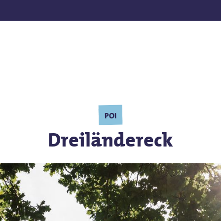
nden
POI
Dreiländereck