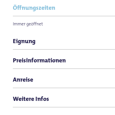
Öffnungszeiten
Immer geöffnet
Eignung
für Gruppen
Preisinformationen
für Familien
Eintritt frei
Anreise
für Kinder (jedes Alter)
Es sind genügend Parkplätze vorhanden.
Weitere Infos