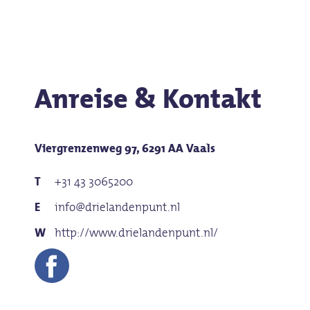
Das Dreiländereck ist mit Einschränkungen barrierefr
Kinderspielplatz (im Freien)
Anreise & Kontakt
Viergrenzenweg 97, 6291 AA Vaals
+31 43 3065200
info@drielandenpunt.nl
http://www.drielandenpunt.nl/