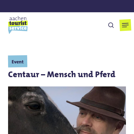
Skip
to
main
Men
suchen
content
Event
Centaur – Mensch und Pferd