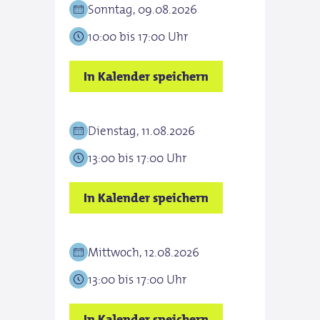
Sonntag, 09.08.2026
für Familien
Jahren wohnhaft außerhalb der Stadt Aachen &
Städteregion, Ehrenamtspassinhaber*innen und
10:00 bis 17:00 Uhr
für Individualgäste
Kurkarteninhaber*innen.
In Kalender speichern
Preis Erwachsener: 10,00 €
Preis ermäßigt: 6,00 €
Dienstag, 11.08.2026
13:00 bis 17:00 Uhr
In Kalender speichern
Mittwoch, 12.08.2026
13:00 bis 17:00 Uhr
In Kalender speichern