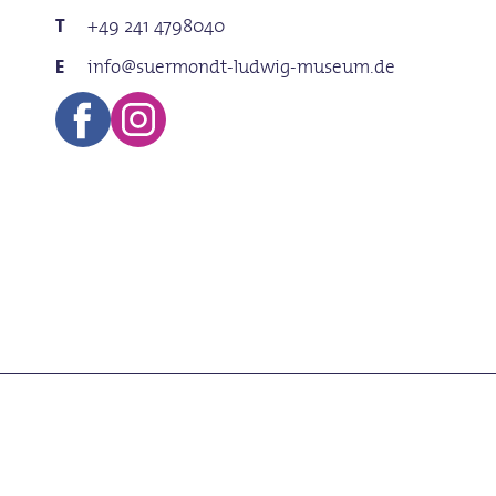
+49 241 4798040
info@suermondt-ludwig-museum.de
Hier gibt's noch mehr Tipp