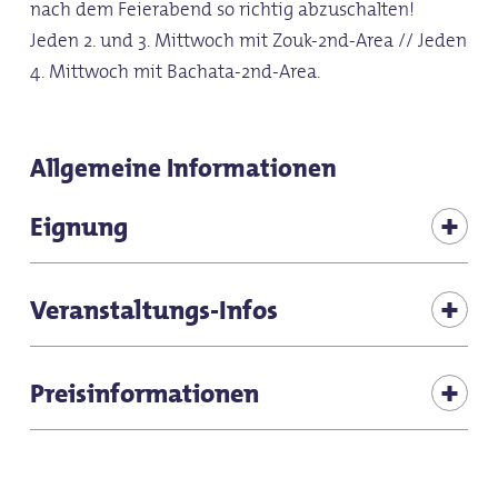
nach dem Feierabend so richtig abzuschalten!
Jeden 2. und 3. Mittwoch mit Zouk-2nd-Area // Jeden
4. Mittwoch mit Bachata-2nd-Area.
Allgemeine Informationen
Eignung
Schlechtwetterangebot
Veranstaltungs-Infos
für jedes Wetter
Einlass ab 18:30 Uhr
Preisinformationen
Zielgruppe Erwachsene
für Gruppen