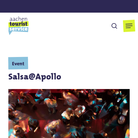
Skip
to
main
Men
suchen
content
Event
Salsa@Apollo