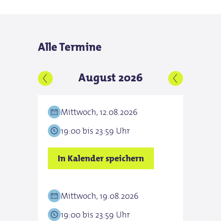
für Individualgäste
Alle Termine
August 2026
Mittwoch, 12.08.2026
Mit
19:00 bis 23:59 Uhr
19:0
In Kalender speichern
In K
Mittwoch, 19.08.2026
Mit
19:00 bis 23:59 Uhr
19:0