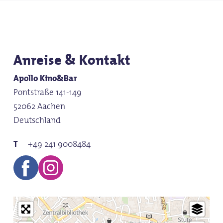
Mit
19:0
In K
Anreise & Kontakt
Apollo Kino&Bar
Pontstraße 141-149
52062 Aachen
Deutschland
+49 241 9008484