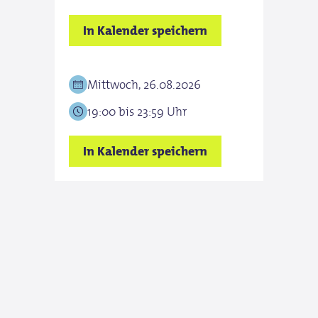
In Kalender speichern
In K
Mittwoch, 26.08.2026
Mit
19:00 bis 23:59 Uhr
19:0
In Kalender speichern
In K
Mit
19:0
In K