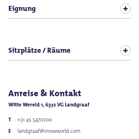
Kinder-Spielecke im Lokal
Eignung
Brunch
für Kinder (jedes Alter)
Kinderwagentauglich
Sitzplätze / Räume
für Gruppen
Sitzplätze (Innen gesamt): 1470
für Schulklassen
Sitzplätze (Nebenzimmer 1): 300
Anreise & Kontakt
Witte Wereld 1, 6372 VG Landgraaf
+31 45 5470700
landgraaf@snowworld.com