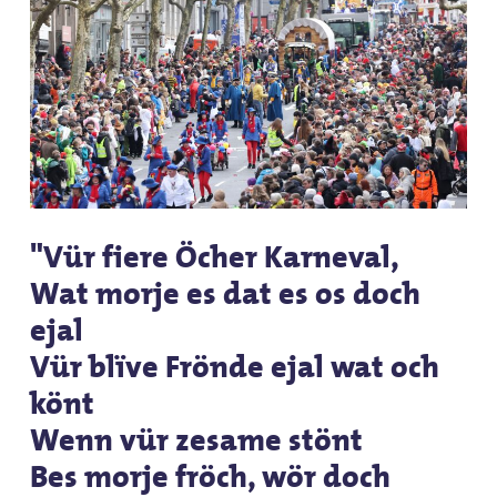
"Vür fiere Öcher Karneval,
Wat morje es dat es os doch
ejal
Vür blïve Frönde ejal wat och
könt
Wenn vür zesame stönt
Bes morje fröch, wör doch