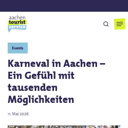
Skip
to
main
Men
suchen
content
Events
Karneval in Aachen –
Ein Gefühl mit
tausenden
Möglichkeiten
11. Mai 2026