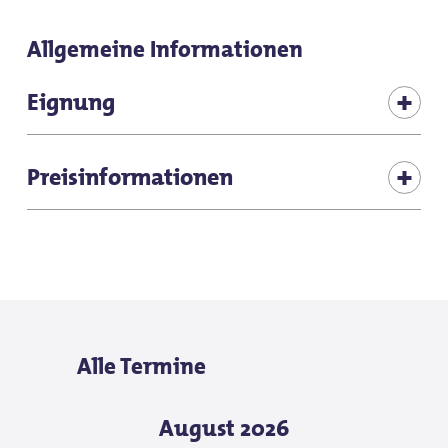
Allgemeine Informationen
Eignung
Schlechtwetterangebot
Preisinformationen
für jedes Wetter
Eintritt frei
Zielgruppe Erwachsene
Zielgruppe Senioren
für Individualgäste
Alle Termine
August 2026