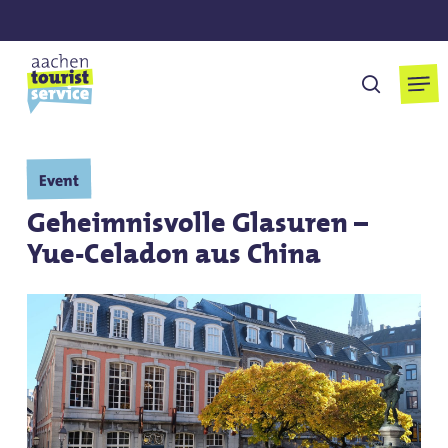
Skip
to
main
Men
suchen
content
Event
Geheimnisvolle Glasuren –
Yue-Celadon aus China