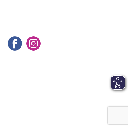
Hier zijn nog enkele tips
©aachen tourist service e.v.
Contact
|
Afdruk
|
Algemene voorwaarden
|
Gegevensbescherming
|
Veelgestelde vragen
|
Toegankelijkheidsverklaring