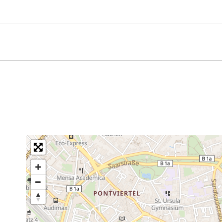
 Door de centrale ligging aan de Elisenbrunnen is het theat
angevraagd. Het theater is voorzien van een ringleiding.