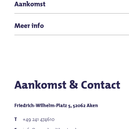
Prijzen variëren afhankelijk van de stoel.
Aankomst
Parkeren is mogelijk in de omliggende parkeergarages.
Meer info
Rolstoelplaatsen kunnen bij de theaterkassa worden a
WC-voorziening
Aankomst & Contact
Friedrich-Wilhelm-Platz 5, 52062 Aken
+49 241 474610