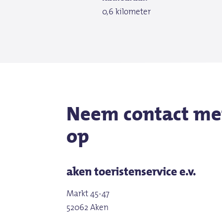
Kan worden gecombineerd m
0,6 kilometer
Technische uitrusting
Technische uitrusting
Projector
Projector
Daglicht
lessenaar
Neem contact me
op
aken toeristenservice e.v.
Markt 45-47
52062 Aken