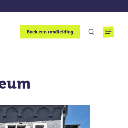
Zoek
Boek een rondleiding
Menu
op
seum