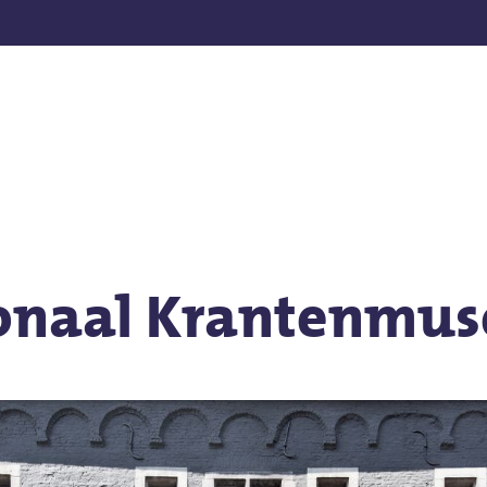
en
ionaal Krantenmu