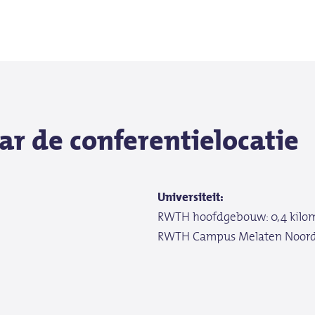
60 m²
70 m²
r de conferentielocatie
30 m²
matie
Universiteit:
ieruimte
RWTH hoofdgebouw: 0,4 kilo
matie
RWTH Campus Melaten Noord: 
matie