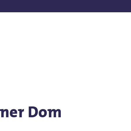
nden
ener Dom