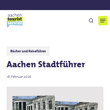
Skip
to
main
Men
suchen
content
Bücher und Reiseführer
Aachen Stadtführer
18. Februar 2026