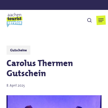
Skip
to
main
Men
suchen
content
Gutscheine
Carolus Thermen
Gutschein
8. April 2025