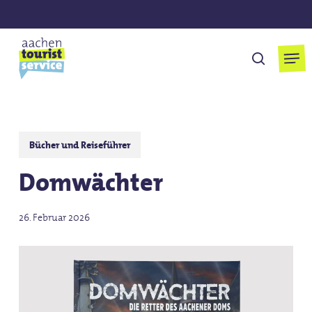
Skip
to
main
Men
suchen
content
Bücher und Reiseführer
Domwächter
26. Februar 2026