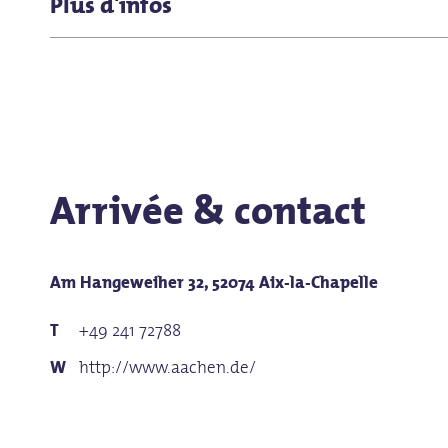
Plus d'infos
Le Hangeweiher est également facilement accessible p
La piscine en plein air est accessible aux personnes
handicapées.
Installation de WC
Arrivée & contact
Am Hangeweiher 32, 52074 Aix-la-Chapelle
+49 241 72788
http://www.aachen.de/