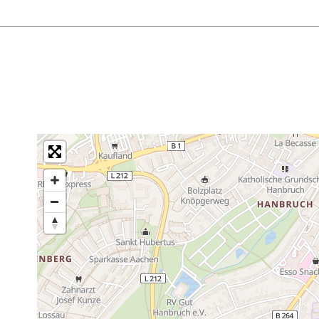
ar les transports en commun depuis la vieille ville.
 à mobilité réduite, dispose de vestiaires réservés aux pers