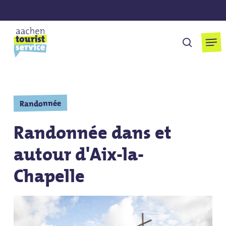
Skip
to
main
Men
cherchen
content
Randonnée
Randonnée dans et
autour d'Aix-la-
Chapelle