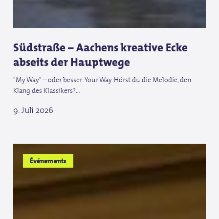
Südstraße – Aachens kreative Ecke
abseits der Hauptwege
"My Way" – oder besser: Your Way. Hörst du die Melodie, den
Klang des Klassikers?…
9. Juli 2026
Tschio
Tschio
Événements
et
et
les
les
Championnats
Championnats
du
du
monde
monde