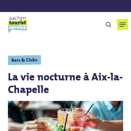
Skip
to
main
Men
cherchen
content
Bars & Clubs
La vie nocturne à Aix-la-
Chapelle