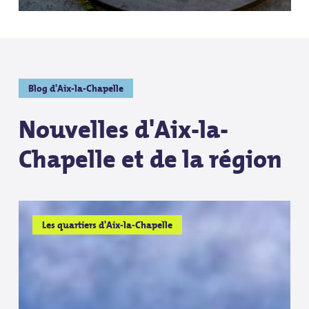
Blog d'Aix-la-Chapelle
Nouvelles d'Aix-la-
Chapelle et de la région
Südstraße
Südstraße
Les quartiers d'Aix-la-Chapelle
–
–
Aachens
Aachens
kreative
kreative
Ecke
Ecke
abseits
abseits