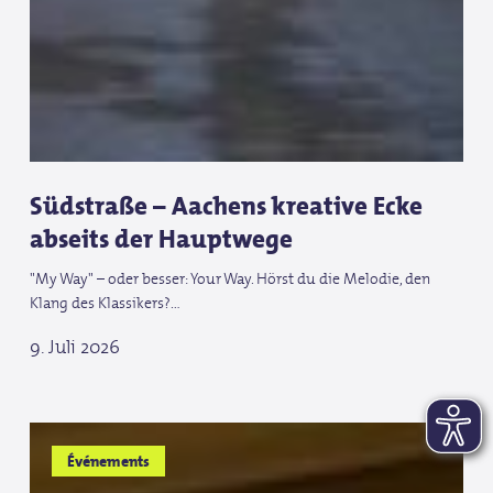
Südstraße – Aachens kreative Ecke
abseits der Hauptwege
"My Way" – oder besser: Your Way. Hörst du die Melodie, den
Klang des Klassikers?…
9. Juli 2026
Tschio
Tschio
Événements
et
et