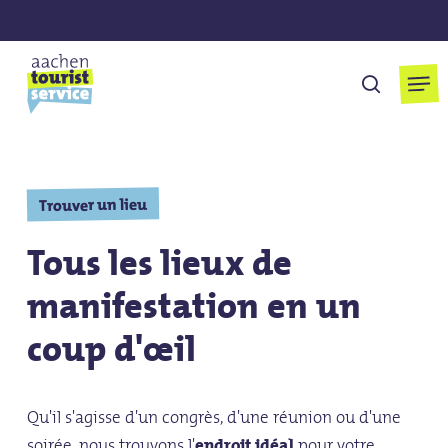
Skip
to
main
Men
cherchen
content
Trouver un lieu
Tous les lieux de
manifestation en un
coup d'œil
Qu'il s'agisse d'un congrès, d'une réunion ou d'une
soirée, nous trouvons l'
endroit idéal
pour votre