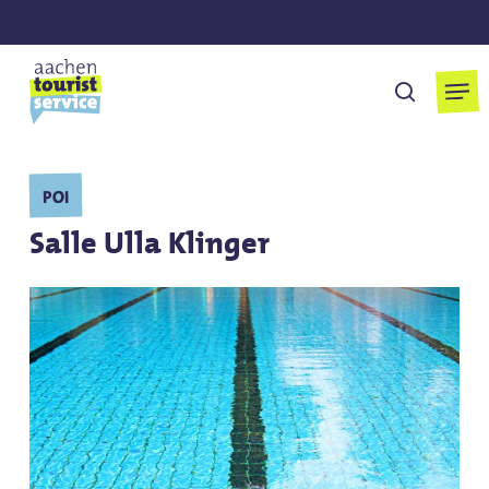
Skip
to
main
Men
cherchen
content
POI
Salle Ulla Klinger