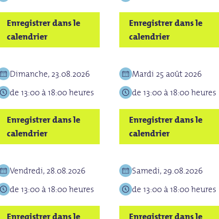
Enregistrer dans le
Enregistrer dans le
calendrier
calendrier
Dimanche, 23.08.2026
Mardi 25 août 2026
de 13:00 à 18:00 heures
de 13:00 à 18:00 heures
Enregistrer dans le
Enregistrer dans le
calendrier
calendrier
Vendredi, 28.08.2026
Samedi, 29.08.2026
de 13:00 à 18:00 heures
de 13:00 à 18:00 heures
Enregistrer dans le
Enregistrer dans le