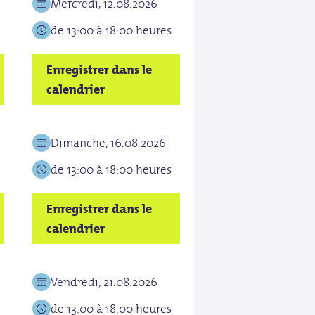
Mercredi, 12.08.2026
de 13:00 à 18:00 heures
Enregistrer dans le
calendrier
Dimanche, 16.08.2026
de 13:00 à 18:00 heures
Enregistrer dans le
calendrier
Vendredi, 21.08.2026
de 13:00 à 18:00 heures