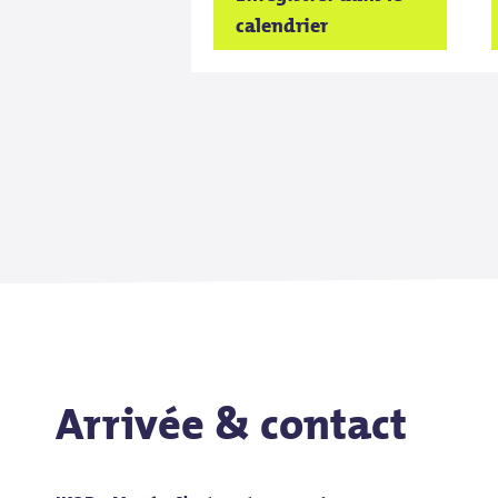
calendrier
Arrivée & contact