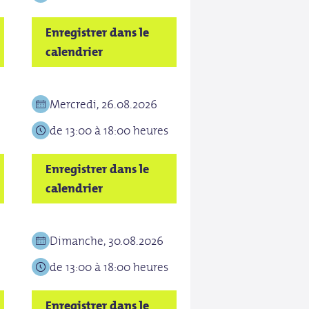
Enregistrer dans le
calendrier
Mercredi, 26.08.2026
de 13:00 à 18:00 heures
Enregistrer dans le
calendrier
Dimanche, 30.08.2026
de 13:00 à 18:00 heures
Enregistrer dans le