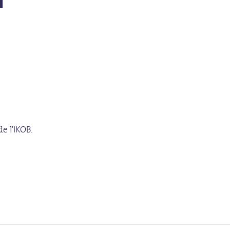
l
de l'IKOB.