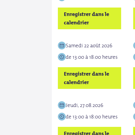
Enregistrer dans le
calendrier
Samedi 22 août 2026
de 13:00 à 18:00 heures
Enregistrer dans le
calendrier
Jeudi, 27.08.2026
de 13:00 à 18:00 heures
Enregistrer dans le