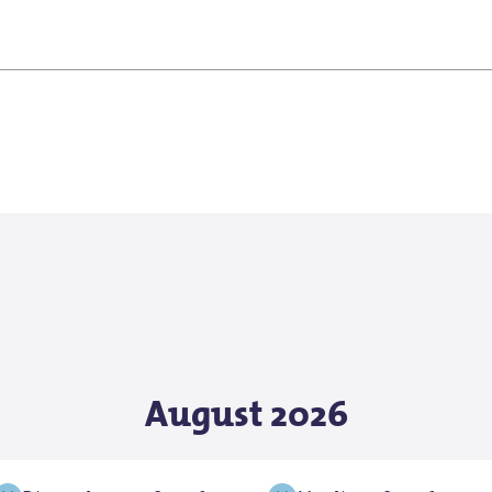
pour tous les temps
Groupe cible : les seniors
on : 6,00 euros)
pour les hôtes individuel
August 2026