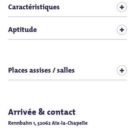
Caractéristiques
WLAN gratuit
Aptitude
favorable au vélo
pour les groupes
propice à la randonnée
pour les familles
Places assises / salles
pour les hôtes individuels
Places assises (total intérieur) : 33
Places assises (terrasse) : 8
Arrivée & contact
Rennbahn 1, 52062 Aix-la-Chapelle