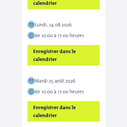
calendrier
cale
Lundi, 24.08.2026
Vend
de 10:00 à 17:00 heures
de 1
Enregistrer dans le
Enre
calendrier
cale
Mardi 25 août 2026
Sam
de 10:00 à 17:00 heures
de 1
Enregistrer dans le
Enre
calendrier
cale