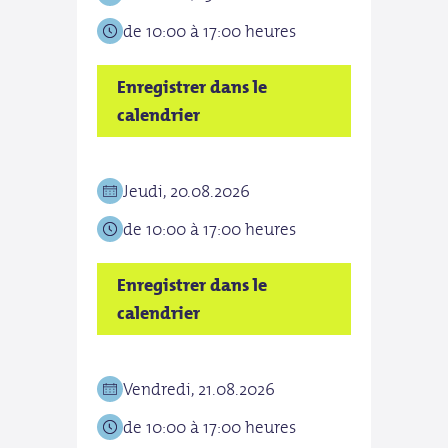
de 10:00 à 17:00 heures
de 1
Enregistrer dans le
Enre
calendrier
cale
Jeudi, 20.08.2026
Lund
de 10:00 à 17:00 heures
de 1
Enregistrer dans le
Enre
calendrier
cale
Vendredi, 21.08.2026
Mard
de 10:00 à 17:00 heures
de 1