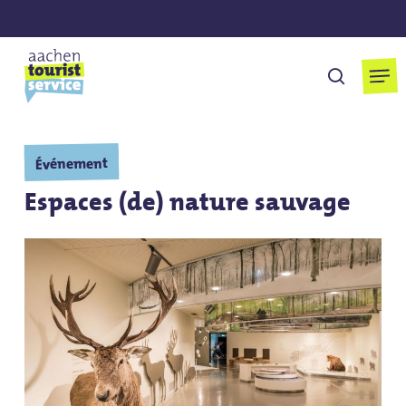
Skip
to
main
Men
cherchen
content
Événement
Espaces (de) nature sauvage