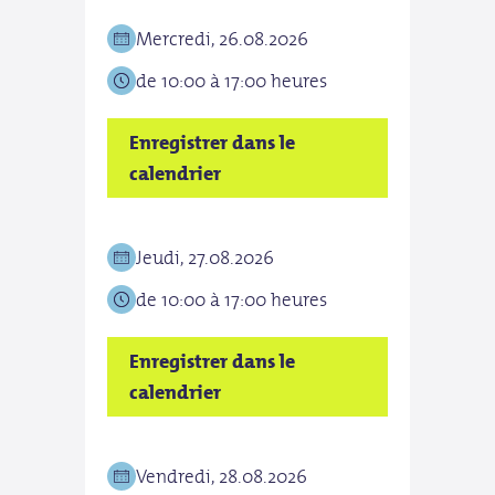
Mercredi, 26.08.2026
Dim
de 10:00 à 17:00 heures
de 1
Enregistrer dans le
Enre
calendrier
cale
Jeudi, 27.08.2026
Lund
de 10:00 à 17:00 heures
de 1
Enregistrer dans le
Enre
calendrier
cale
Vendredi, 28.08.2026
mar