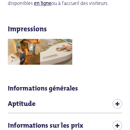
disponibles
en ligne
ou à l'accueil des visiteurs.
Impressions
Informations générales
Aptitude
Offre en cas de mauvais temps
Informations sur les prix