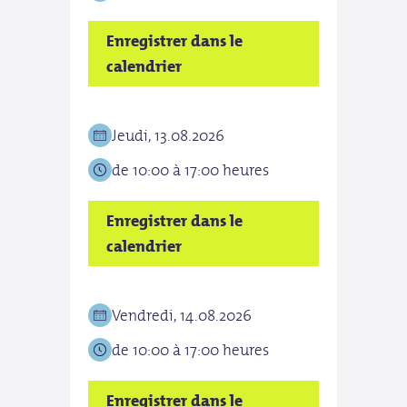
Enregistrer dans le
Enre
calendrier
cale
Jeudi, 13.08.2026
Lund
de 10:00 à 17:00 heures
de 1
Enregistrer dans le
Enre
calendrier
cale
Vendredi, 14.08.2026
mar
de 10:00 à 17:00 heures
de 1
Enregistrer dans le
Enre