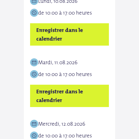
Lundi, 10.08.2026
Ven
de 10:00 à 17:00 heures
de 1
Enregistrer dans le
Enre
calendrier
cale
Mardi, 11.08.2026
Sam
de 10:00 à 17:00 heures
de 1
Enregistrer dans le
Enre
calendrier
cale
Mercredi, 12.08.2026
Dim
de 10:00 à 17:00 heures
de 1