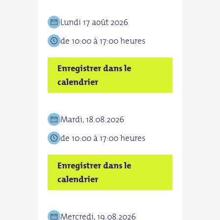
Lundi 17 août 2026
Vend
de 10:00 à 17:00 heures
de 1
Enregistrer dans le
Enre
calendrier
cale
Mardi, 18.08.2026
Sam
de 10:00 à 17:00 heures
de 1
Enregistrer dans le
Enre
calendrier
cale
Mercredi, 19.08.2026
Dim