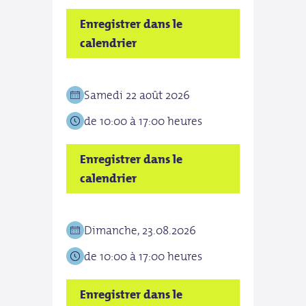
Enregistrer dans le
Enre
calendrier
cale
Samedi 22 août 2026
Mer
de 10:00 à 17:00 heures
de 1
Enregistrer dans le
Enre
calendrier
cale
Dimanche, 23.08.2026
Jeud
de 10:00 à 17:00 heures
de 1
Enregistrer dans le
Enre