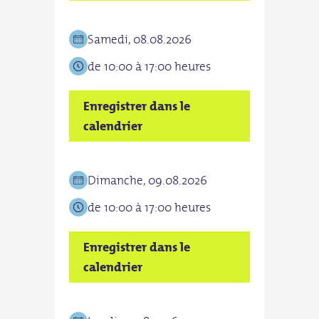
pour les hôtes individuels
Samedi, 08.08.2026
Mer
de 10:00 à 17:00 heures
de 1
Enregistrer dans le
Enre
calendrier
cale
Dimanche, 09.08.2026
Jeud
de 10:00 à 17:00 heures
de 1
Enregistrer dans le
Enre
calendrier
cale