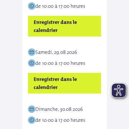
de 10:00 à 17:00 heures
de 1
Enregistrer dans le
Enre
calendrier
cale
Samedi, 29.08.2026
Mer
de 10:00 à 17:00 heures
de 1
Enregistrer dans le
Enre
calendrier
cale
Dimanche, 30.08.2026
Jeud
de 10:00 à 17:00 heures
de 1