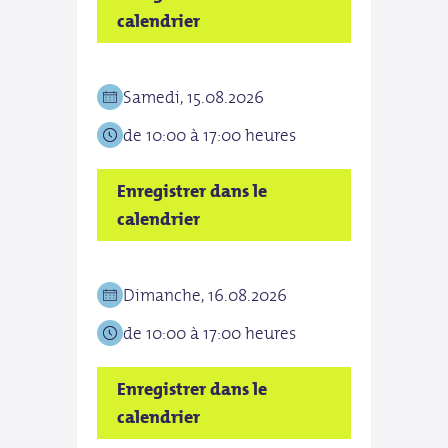
calendrier
cale
Samedi, 15.08.2026
Mer
de 10:00 à 17:00 heures
de 1
Enregistrer dans le
Enre
calendrier
cale
Dimanche, 16.08.2026
Jeud
de 10:00 à 17:00 heures
de 1
Enregistrer dans le
Enre
calendrier
cale