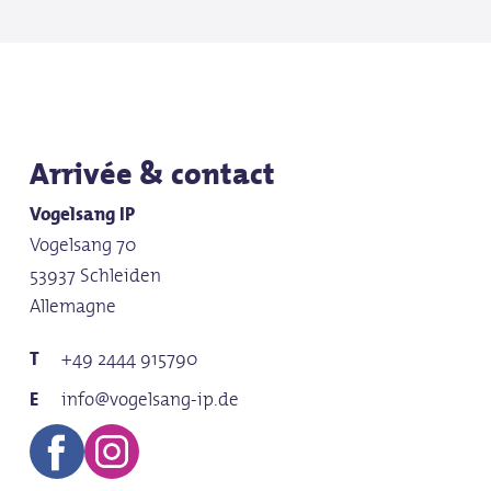
cale
Dim
de 1
Arrivée & contact
Enre
Vogelsang IP
cale
Vogelsang 70
53937 Schleiden
Lund
Allemagne
de 1
+49 2444 915790
info@vogelsang-ip.de
Enre
cale