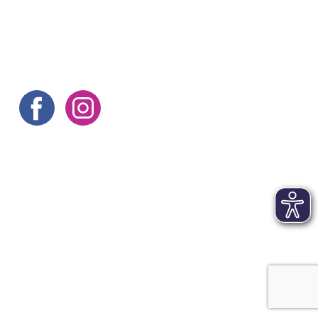
Voici d'autres conseils
©aachen tourist service e.v.
Contact
|
Mentions légales
|
Conditions générales
|
Protection des données
|
FAQs
|
Déclaration
d'accessibilité