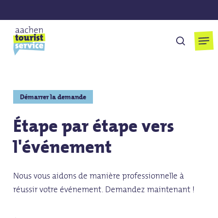
Skip
to
main
Men
cherchen
content
Démarrer la demande
Étape par étape vers
l'événement
Nous vous aidons de manière professionnelle à
réussir votre événement. Demandez maintenant !