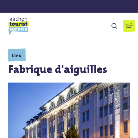
Skip
to
main
Men
cherchen
content
Lieu
Fabrique d'aiguilles