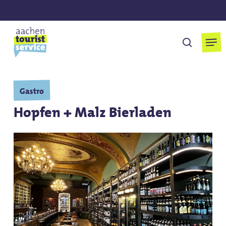
Skip
to
main
Men
suchen
content
Gastro
Hopfen + Malz Bierladen