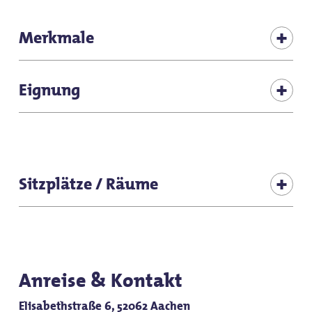
Merkmale
Freies WLAN
Eignung
Produkte aus eigener Herstellung
Schlechtwetterangebot
für jedes Wetter
Sitzplätze / Räume
für Gruppen
Sitzplätze (Innen gesamt): 120
für Individualgäste
Anreise & Kontakt
Elisabethstraße 6, 52062 Aachen