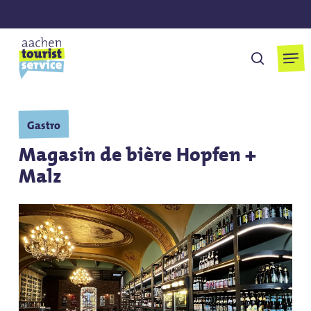
Skip
to
main
Men
cherchen
content
Gastro
Magasin de bière Hopfen +
Malz