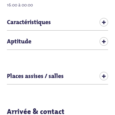
16:00 à 00:00
Caractéristiques
WLAN gratuit
Aptitude
Produits de notre propre fabrication
Offre en cas de mauvais temps
pour tous les temps
Places assises / salles
pour les groupes
Places assises (total intérieur) : 120
pour les hôtes individuels
Arrivée & contact