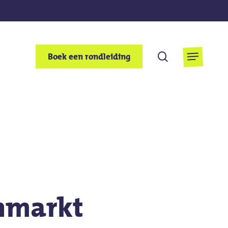
Zoek
Boek een rondleiding
Menu
op
nmarkt