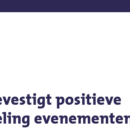
en
vestigt positieve
eling evenemente