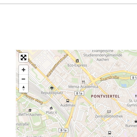
ues minutes à pied de la cathédrale et de l'hôtel de ville d'Ai