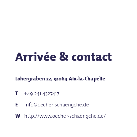
Le théâtre de marionnettes de la ville n'est qu'à quelq
Arrivée & contact
Löhergraben 22, 52064 Aix-la-Chapelle
+49 241 4327417
info@oecher-schaengche.de
http://www.oecher-schaengche.de/