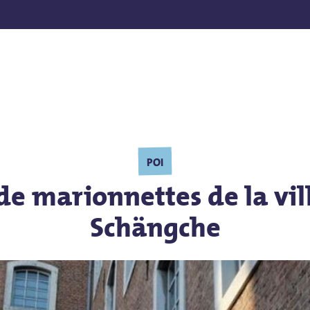
ur ESC pour quitter.
POI
de marionnettes de la vil
Schängche