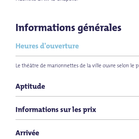
Informations générales
Heures d'ouverture
Le théâtre de marionnettes de la ville ouvre selon le
Aptitude
Offre en cas de mauvais temps
Informations sur les prix
pour les enfants (tout âge)
Pièces pour enfants : Réservation des billets le diman
Arrivée
10:00 à 12:30 (0241-172016)